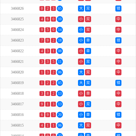
3466826
0
2
3
05
大
双
错
3466825
4
6
0
10
小
双
中
3466824
9
5
0
14
小
双
中
3466823
7
9
2
18
小
单
错
3466822
4
3
1
08
小
单
中
3466821
3
3
5
11
小
双
中
3466820
1
3
2
06
大
双
中
3466819
1
2
2
05
大
双
错
3466818
3
8
2
13
小
单
中
3466817
9
1
3
13
小
双
中
3466816
6
9
5
20
小
单
错
3466815
4
1
1
06
大
双
中