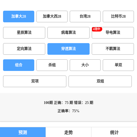
加拿大28
加拿大西28
台湾28
比特币28
星辰算法
病毒算法
导电算法
定向算法
穿透算法
不羁算法
组合
杀组
大小
单双
双项
双组
100期 正确：75 期 错误：25 期
正确率：75%
预测
走势
统计