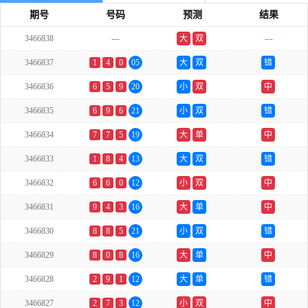
期号
号码
预测
结果
3466838
---
大
双
---
3466837
1
4
0
05
大
双
错
3466836
6
5
9
20
小
双
中
3466835
6
9
6
21
小
双
错
3466834
7
7
5
19
大
单
中
3466833
1
8
4
13
大
双
错
3466832
6
6
0
12
小
双
中
3466831
9
4
3
16
大
单
中
3466830
8
8
5
21
小
双
错
3466829
8
0
8
16
大
单
中
3466828
2
9
1
12
大
单
错
3466827
2
7
3
12
小
双
中