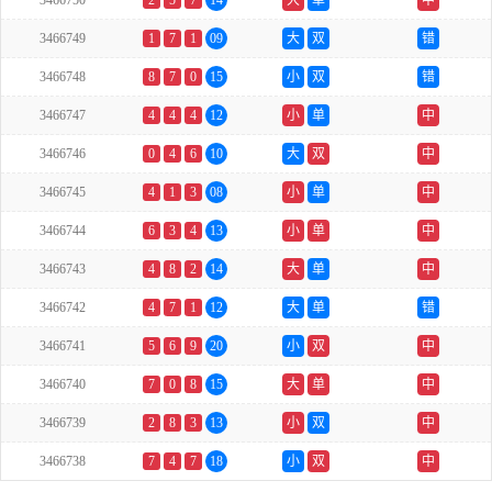
3466750
2
5
7
14
大
单
中
3466749
1
7
1
09
大
双
错
3466748
8
7
0
15
小
双
错
3466747
4
4
4
12
小
单
中
3466746
0
4
6
10
大
双
中
3466745
4
1
3
08
小
单
中
3466744
6
3
4
13
小
单
中
3466743
4
8
2
14
大
单
中
3466742
4
7
1
12
大
单
错
3466741
5
6
9
20
小
双
中
3466740
7
0
8
15
大
单
中
3466739
2
8
3
13
小
双
中
3466738
7
4
7
18
小
双
中