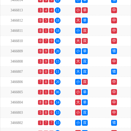
3466814
4
9
9
22
小
单
错
3466813
3
4
4
11
小
单
中
3466812
9
5
4
18
大
单
中
3466811
8
1
9
18
小
双
中
3466810
0
7
9
16
大
双
中
3466809
9
9
2
20
小
单
错
3466808
3
9
3
15
大
双
中
3466807
9
0
2
11
大
双
错
3466806
7
8
5
20
小
双
中
3466805
2
1
3
06
小
单
中
3466804
8
0
6
14
大
单
中
3466803
5
8
0
13
小
双
中
3466802
1
7
7
15
小
双
错