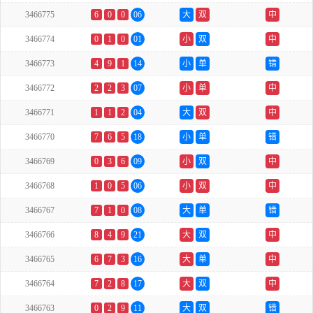
3466775
6
0
0
06
大
双
中
3466774
0
1
0
01
小
双
中
3466773
4
9
1
14
小
单
错
3466772
2
2
3
07
小
单
中
3466771
1
1
2
04
大
双
中
3466770
7
6
5
18
小
单
错
3466769
0
3
6
09
小
双
中
3466768
1
0
5
06
小
双
中
3466767
7
1
0
08
大
单
错
3466766
8
4
9
21
大
双
中
3466765
6
7
3
16
大
单
中
3466764
7
2
8
17
大
双
中
3466763
0
2
9
11
大
双
错