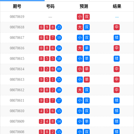
期号
号码
预测
结果
08070619
---
小
双
---
08070618
6
9
8
23
大
双
中
08070617
6
6
7
19
小
双
错
08070616
0
8
6
14
大
单
中
08070615
8
5
5
18
小
单
错
08070614
1
2
6
09
小
单
中
08070613
9
5
1
15
小
单
中
08070612
9
8
2
19
大
双
中
08070611
9
1
7
17
小
双
错
08070610
4
5
6
15
小
双
错
08070609
2
4
8
14
小
单
错
08070608
5
8
2
15
小
双
错