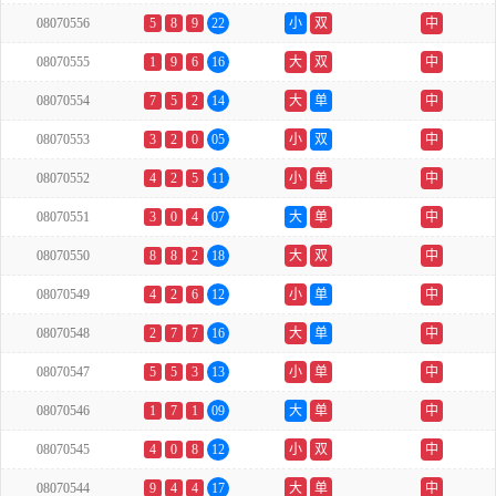
08070556
5
8
9
22
小
双
中
08070555
1
9
6
16
大
双
中
08070554
7
5
2
14
大
单
中
08070553
3
2
0
05
小
双
中
08070552
4
2
5
11
小
单
中
08070551
3
0
4
07
大
单
中
08070550
8
8
2
18
大
双
中
08070549
4
2
6
12
小
单
中
08070548
2
7
7
16
大
单
中
08070547
5
5
3
13
小
单
中
08070546
1
7
1
09
大
单
中
08070545
4
0
8
12
小
双
中
08070544
9
4
4
17
大
单
中