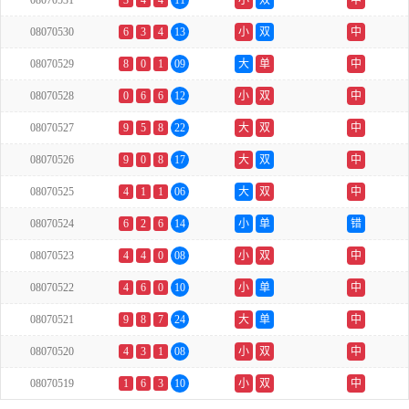
08070531
3
4
4
11
小
双
中
08070530
6
3
4
13
小
双
中
08070529
8
0
1
09
大
单
中
08070528
0
6
6
12
小
双
中
08070527
9
5
8
22
大
双
中
08070526
9
0
8
17
大
双
中
08070525
4
1
1
06
大
双
中
08070524
6
2
6
14
小
单
错
08070523
4
4
0
08
小
双
中
08070522
4
6
0
10
小
单
中
08070521
9
8
7
24
大
单
中
08070520
4
3
1
08
小
双
中
08070519
1
6
3
10
小
双
中