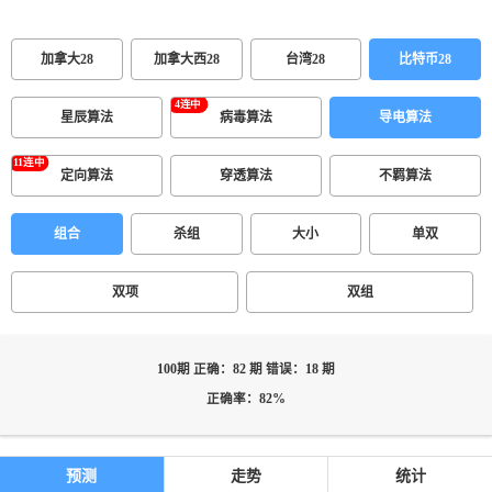
加拿大28
加拿大西28
台湾28
比特币28
星辰算法
病毒算法
导电算法
定向算法
穿透算法
不羁算法
组合
杀组
大小
单双
双项
双组
100期 正确：82 期 错误：18 期
正确率：82%
预测
走势
统计