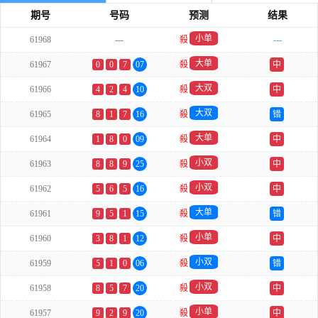
期号
号码
预测
结果
小单
61968
---
殺
---
大单
61967
0
0
7
07
殺
中
大双
61966
4
2
4
10
殺
中
大双
61965
8
1
7
16
殺
错
大单
61964
1
8
0
09
殺
中
小双
61963
8
8
9
25
殺
中
小双
61962
5
6
5
16
殺
中
大单
61961
9
5
1
15
殺
错
小单
61960
3
8
1
12
殺
中
小双
61959
5
1
0
06
殺
错
小双
61958
8
5
7
20
殺
中
小单
61957
9
2
9
20
殺
中