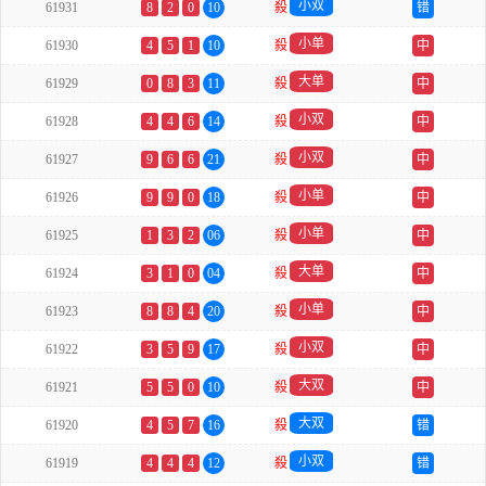
小双
61931
8
2
0
10
殺
错
小单
61930
4
5
1
10
殺
中
大单
61929
0
8
3
11
殺
中
小双
61928
4
4
6
14
殺
中
小双
61927
9
6
6
21
殺
中
小单
61926
9
9
0
18
殺
中
小单
61925
1
3
2
06
殺
中
大单
61924
3
1
0
04
殺
中
小单
61923
8
8
4
20
殺
中
小双
61922
3
5
9
17
殺
中
大双
61921
5
5
0
10
殺
中
大双
61920
4
5
7
16
殺
错
小双
61919
4
4
4
12
殺
错