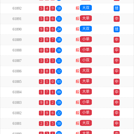
大双
61892
5
4
9
18
殺
错
大单
61891
5
0
6
11
殺
中
大双
61890
9
9
6
24
殺
错
小单
61889
2
9
7
18
殺
中
小单
61888
0
9
7
16
殺
中
小双
61887
5
3
3
11
殺
中
大双
61886
3
8
1
12
殺
中
大单
61885
2
1
0
03
殺
中
大单
61884
1
7
1
09
殺
中
小单
61883
9
8
2
19
殺
中
小单
61882
7
9
6
22
殺
中
大双
61881
2
3
5
10
殺
中
大单