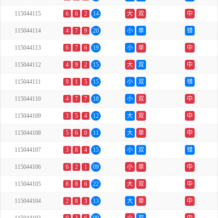
115044115
6
6
2
14
大
双
中
115044114
4
7
9
20
小
单
错
115044113
6
7
6
19
小
单
中
115044112
4
9
2
15
大
双
中
115044111
9
1
5
15
小
双
错
115044110
4
7
7
18
小
双
中
115044109
3
5
4
12
大
双
中
115044108
5
6
0
11
大
单
中
115044107
3
8
4
15
小
双
错
115044106
6
2
1
09
小
单
中
115044105
8
8
6
22
大
双
中
115044104
2
8
3
13
大
单
中