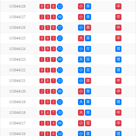
115044128
0
4
8
12
小
单
中
115044127
2
3
3
08
小
单
中
115044126
3
5
9
17
小
单
中
115044125
9
8
5
22
大
单
中
115044124
3
9
3
15
小
双
错
115044123
1
1
7
09
大
双
错
115044122
9
1
5
15
小
双
错
115044121
8
8
7
23
小
单
中
115044120
2
1
3
06
小
单
中
115044119
1
9
2
12
大
单
错
115044118
9
4
7
20
大
单
中
115044117
1
3
4
08
小
双
中
115044116
7
1
6
14
小
单
错