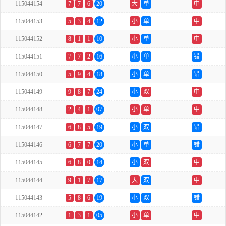
115044154
7
7
6
20
大
单
中
115044153
5
3
4
12
小
单
中
115044152
8
1
1
10
小
单
中
115044151
7
7
2
16
小
单
错
115044150
5
9
4
18
小
单
错
115044149
9
8
7
24
小
双
中
115044148
2
4
1
07
小
单
中
115044147
6
8
5
19
小
双
错
115044146
6
7
7
20
小
单
错
115044145
6
8
0
14
小
双
中
115044144
9
1
7
17
大
双
中
115044143
5
8
6
19
小
双
错
115044142
1
3
1
05
小
单
中