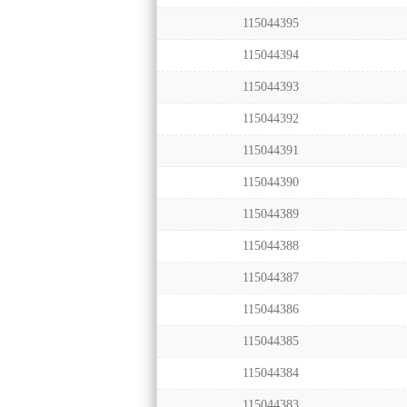
115044395
115044394
115044393
115044392
115044391
115044390
115044389
115044388
115044387
115044386
115044385
115044384
115044383