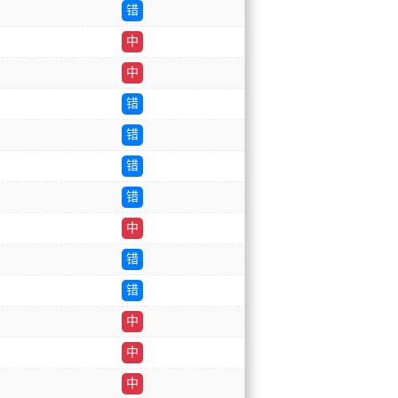
错
中
中
错
错
错
错
中
错
错
中
中
中