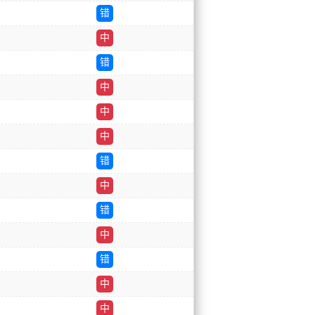
错
中
错
中
中
中
错
中
错
中
错
中
中