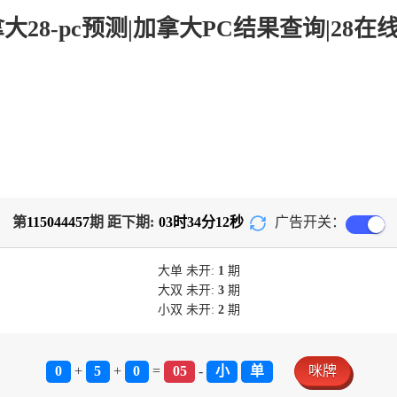
第
115044457
期 距下期:
03
时
34
分
12
秒
广告开关：
大单
未开:
1
期
大双
未开:
3
期
小双
未开:
2
期
0
+
5
+
0
=
05
-
小
单
咪牌