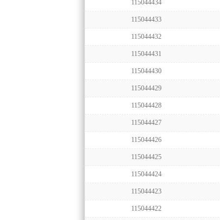
115044434
115044433
115044432
115044431
115044430
115044429
115044428
115044427
115044426
115044425
115044424
115044423
115044422