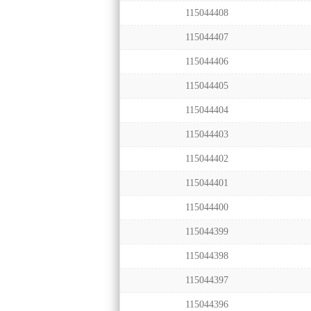
115044408
115044407
115044406
115044405
115044404
115044403
115044402
115044401
115044400
115044399
115044398
115044397
115044396