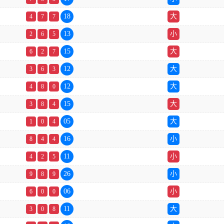
18
大
4
7
7
13
小
2
6
5
15
大
6
2
7
12
大
3
6
3
12
大
4
8
0
15
大
3
8
4
05
大
1
0
4
16
小
8
4
4
11
小
4
2
5
26
小
9
8
9
06
小
6
0
0
11
大
3
0
8