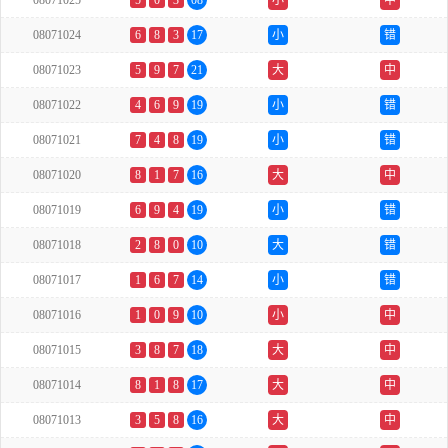
08071025
5
0
3
08
小
中
08071024
6
8
3
17
小
错
08071023
5
9
7
21
大
中
08071022
4
6
9
19
小
错
08071021
7
4
8
19
小
错
08071020
8
1
7
16
大
中
08071019
6
9
4
19
小
错
08071018
2
8
0
10
大
错
08071017
1
6
7
14
小
错
08071016
1
0
9
10
小
中
08071015
3
8
7
18
大
中
08071014
8
1
8
17
大
中
08071013
3
5
8
16
大
中