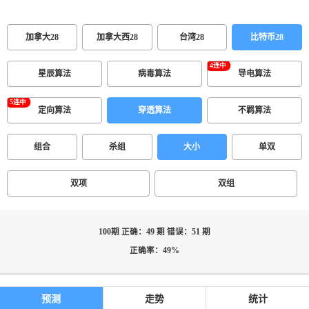
加拿大28
加拿大西28
台湾28
比特币28
星辰算法
病毒算法
导电算法
定向算法
穿透算法
不羁算法
组合
杀组
大小
单双
双项
双组
100期 正确：49 期 错误：51 期
正确率：49%
预测
走势
统计