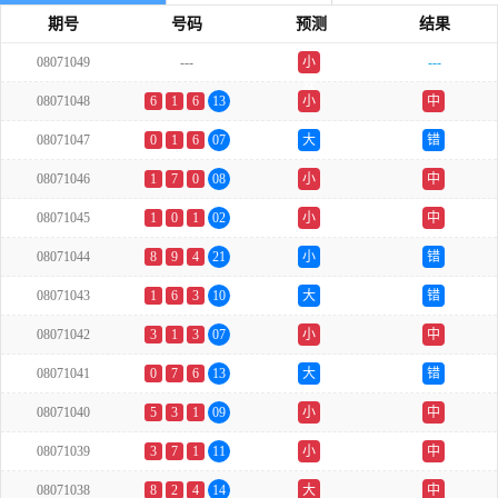
期号
号码
预测
结果
08071049
---
小
---
双
08071048
6
1
6
13
小
中
08071047
0
1
6
07
大
错
08071046
1
7
0
08
小
中
08071045
1
0
1
02
小
中
08071044
8
9
4
21
小
错
08071043
1
6
3
10
大
错
08071042
3
1
3
07
小
中
08071041
0
7
6
13
大
错
08071040
5
3
1
09
小
中
08071039
3
7
1
11
小
中
08071038
8
2
4
14
大
中