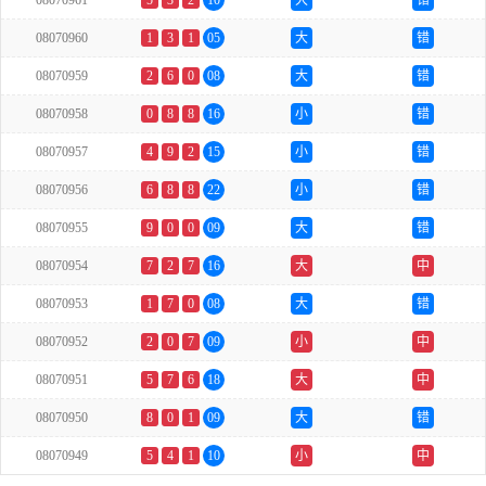
08070961
5
3
2
10
大
错
08070960
1
3
1
05
大
错
08070959
2
6
0
08
大
错
08070958
0
8
8
16
小
错
08070957
4
9
2
15
小
错
08070956
6
8
8
22
小
错
08070955
9
0
0
09
大
错
08070954
7
2
7
16
大
中
08070953
1
7
0
08
大
错
08070952
2
0
7
09
小
中
08070951
5
7
6
18
大
中
08070950
8
0
1
09
大
错
08070949
5
4
1
10
小
中