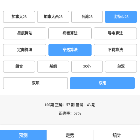
加拿大28
加拿大西28
台湾28
比特币28
星辰算法
病毒算法
导电算法
定向算法
穿透算法
不羁算法
组合
杀组
大小
单双
双项
双组
100期 正确：57 期 错误：43 期
正确率：57%
预测
走势
统计