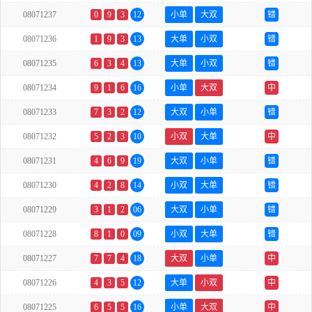
08071237
0
9
3
12
小单
大双
错
08071236
1
9
3
13
大单
小双
错
08071235
6
3
4
13
大单
小双
错
08071234
9
1
6
16
小单
大双
中
08071233
7
3
2
12
大双
小单
错
08071232
5
2
3
10
小双
大单
中
08071231
4
6
9
19
大双
小单
错
08071230
4
2
8
14
小双
大单
错
08071229
3
1
2
06
大双
小单
错
08071228
8
1
0
09
小双
大单
错
08071227
7
7
4
18
大双
小单
中
08071226
4
3
5
12
大单
小双
中
08071225
6
5
5
16
小单
大双
中