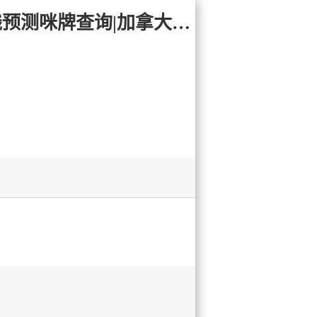
必中预测28Yc.Com 加拿大28-pc预测|加拿大PC结果查询|28在线预测咪牌查询|加拿大PC在线预测_专注研究咪牌_加拿大PC28_官方数据!