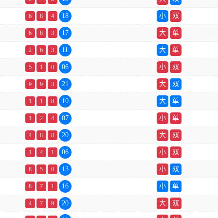
18
小
双
6
8
4
17
大
单
6
8
3
11
大
单
2
6
3
06
小
双
5
1
0
21
大
双
9
9
3
10
大
单
1
1
8
07
小
单
1
2
4
20
大
双
4
8
8
06
小
双
1
4
1
13
小
双
8
5
0
16
小
单
8
7
1
20
大
双
4
7
9