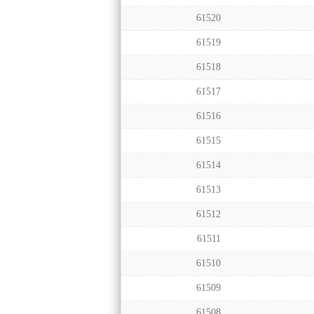
61520
61519
61518
61517
61516
61515
61514
61513
61512
61511
61510
61509
61508