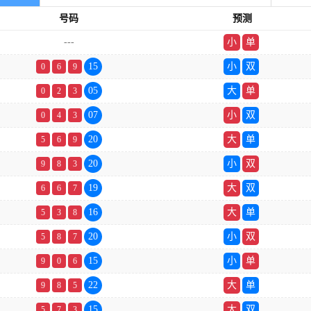
号码
预测
---
小
单
15
小
双
0
6
9
05
大
单
0
2
3
07
小
双
0
4
3
20
大
单
5
6
9
20
小
双
9
8
3
19
大
双
6
6
7
16
大
单
5
3
8
20
小
双
5
8
7
15
小
单
9
0
6
22
大
单
9
8
5
15
大
双
5
7
3